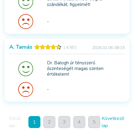
szándékát, figyelmét!
-
A. Tamás
( 4.50 )
2026.01.06 08:15
Dr. Balogh úr tényszerű
őszinteségét magas szinten
értékelem!
-
Elöző
Következő
1
2
3
4
5
lap
lap