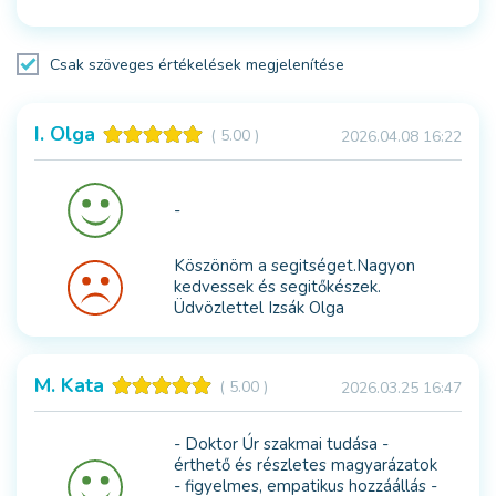
Csak szöveges értékelések megjelenítése
I. Olga
( 5.00 )
2026.04.08 16:22
-
Köszönöm a segitséget.Nagyon
kedvessek és segitőkészek.
Üdvözlettel Izsák Olga
M. Kata
( 5.00 )
2026.03.25 16:47
- Doktor Úr szakmai tudása -
érthető és részletes magyarázatok
- figyelmes, empatikus hozzáállás -