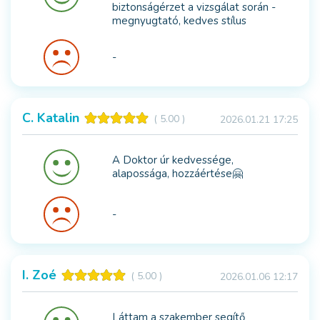
biztonságérzet a vizsgálat során -
megnyugtató, kedves stílus
-
C. Katalin
( 5.00 )
2026.01.21 17:25
A Doktor úr kedvessége,
alapossága, hozzáértése🤗
-
I. Zoé
( 5.00 )
2026.01.06 12:17
Láttam a szakember segítő