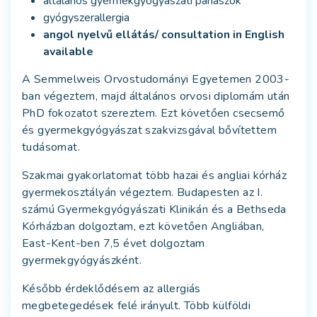
általános gyermekgyógyászati panaszok
gyógyszerallergia
angol nyelvű ellátás/ consultation in English
available
A Semmelweis Orvostudományi Egyetemen 2003-
ban végeztem, majd általános orvosi diplomám után
PhD fokozatot szereztem. Ezt követően csecsemő
és gyermekgyógyászat szakvizsgával bővítettem
tudásomat.
Szakmai gyakorlatomat több hazai és angliai kórház
gyermekosztályán végeztem. Budapesten az I.
számú Gyermekgyógyászati Klinikán és a Bethseda
Kórházban dolgoztam, ezt követően Angliában,
East-Kent-ben 7,5 évet dolgoztam
gyermekgyógyászként.
Később érdeklődésem az allergiás
megbetegedések felé irányult. Több külföldi