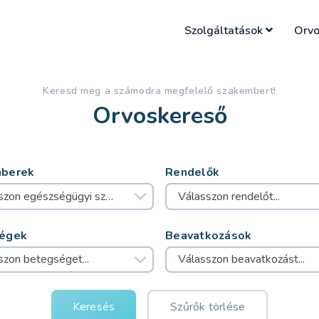
Szolgáltatások
Orvo
Keresd meg a számodra megfelelő szakembert!
Orvoskereső
berek
Rendelők
Válasszon egészségügyi szakembert...
Válasszon rendelőt...
égek
Beavatkozások
szon betegséget...
Válasszon beavatkozást...
Keresés
Szűrők törlése