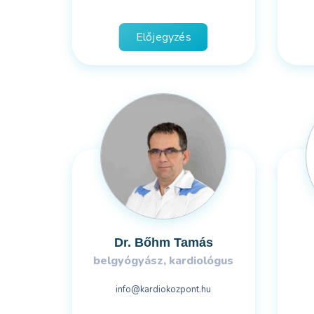
Előjegyzés
Dr. Bőhm Tamás
belgyógyász, kardiológus
info@kardiokozpont.hu