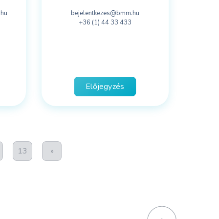
.hu
bejelentkezes@bmm.hu
+36 (1) 44 33 433
Előjegyzés
13
»