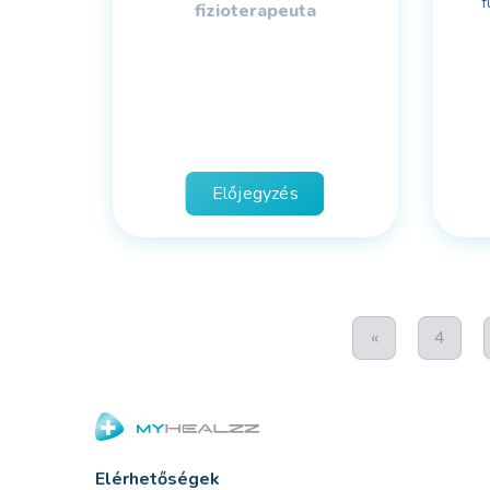
f
fizioterapeuta
Előjegyzés
«
4
Elérhetőségek