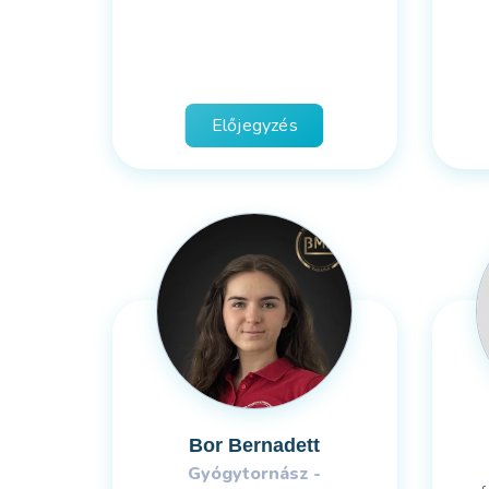
Előjegyzés
Bor Bernadett
Gyógytornász -