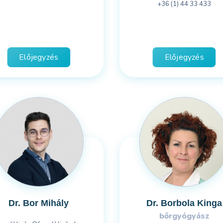
+36 (1) 44 33 433
Előjegyzés
Előjegyzés
Dr. Bor Mihály
Dr. Borbola Kinga
bőrgyógyász