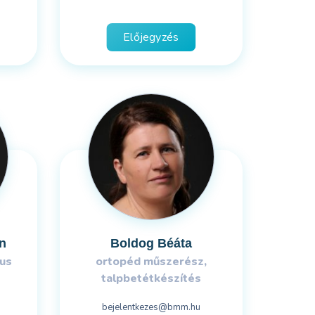
Előjegyzés
n
Boldog Béáta
us
ortopéd műszerész,
talpbetétkészítés
bejelentkezes@bmm.hu