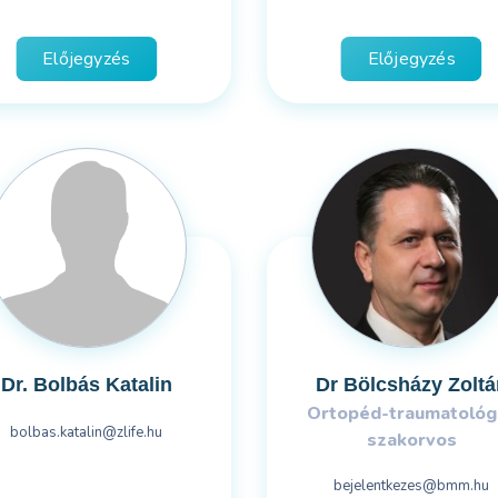
Előjegyzés
Előjegyzés
Dr. Bolbás Katalin
Dr Bölcsházy Zoltá
Ortopéd-traumatológ
bolbas.katalin@zlife.hu
szakorvos
bejelentkezes@bmm.hu