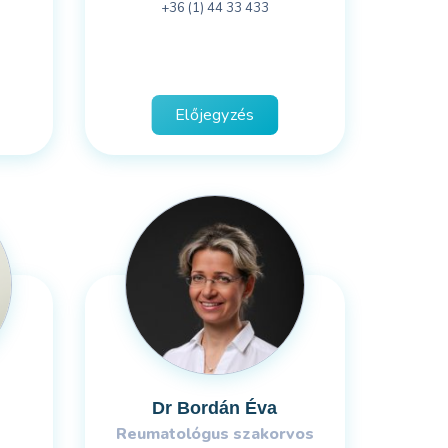
+36 (1) 44 33 433
Előjegyzés
Dr Bordán Éva
Reumatológus szakorvos