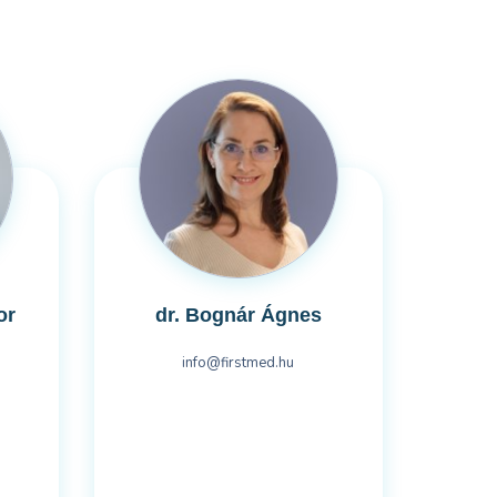
or
dr. Bognár Ágnes
info@firstmed.hu